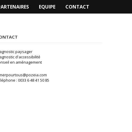
PARTENAIRES
EQUIPE
CONTACT
ONTACT
agnostic paysager
agnostic d'accessibilité
onseil en aménagement
amerpourtous@pozeia.com
léphone : 0033 6 48 41 50 85