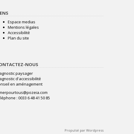
IENS
Espace medias
Mentions légales
Accessibilité
Plan du site
ONTACTEZ-NOUS
agnostic paysager
agnostic d'accessibilité
onseil en aménagement
amerpourtous@pozeia.com
léphone : 0033 6 48 41 50 85
Propulsé par Wordpress