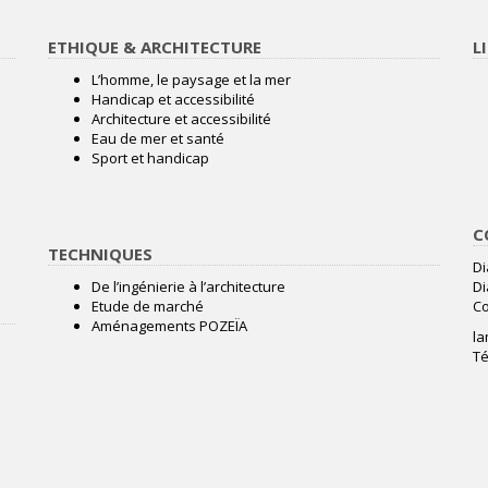
ETHIQUE & ARCHITECTURE
L
L’homme, le paysage et la mer
Handicap et accessibilité
Architecture et accessibilité
Eau de mer et santé
Sport et handicap
C
TECHNIQUES
Di
De l’ingénierie à l’architecture
Di
Etude de marché
C
Aménagements POZEÏA
l
Té