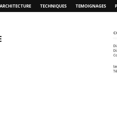
 ARCHITECTURE
TECHNIQUES
TEMOIGNAGES
C
E
Di
Di
C
l
Té